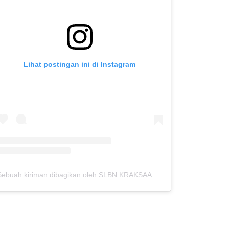
Lihat postingan ini di Instagram
Sebuah kiriman dibagikan oleh SLBN KRAKSAAN (@slbnkraksaan)