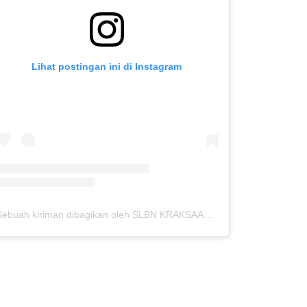
Lihat postingan ini di Instagram
Sebuah kiriman dibagikan oleh SLBN KRAKSAAN (@slbnkraksaan)