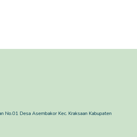
man No.01 Desa Asembakor Kec. Kraksaan Kabupaten