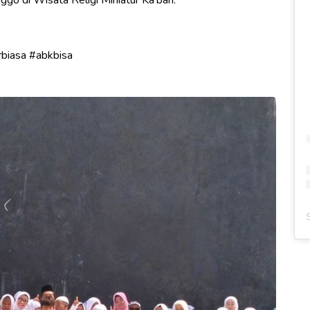
o di Wisata Religi Miniatur Ka'bah.
rbiasa
#abkbisa