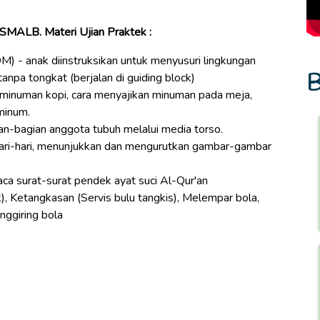
SMALB. Materi Ujian Praktek :
M) - anak diinstruksikan untuk menyusuri lingkungan
B
npa tongkat (berjalan di guiding block)
numan kopi, cara menyajikan minuman pada meja,
minum.
-bagian anggota tubuh melalui media torso.
ehari-hari, menunjukkan dan mengurutkan gambar-gambar
 surat-surat pendek ayat suci Al-Qur'an
k), Ketangkasan (Servis bulu tangkis), Melempar bola,
ggiring bola