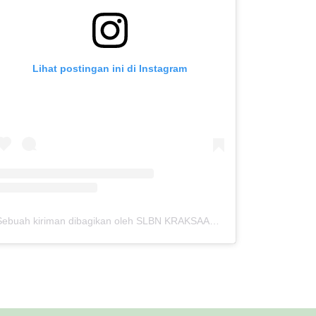
Lihat postingan ini di Instagram
Sebuah kiriman dibagikan oleh SLBN KRAKSAAN (@slbnkraksaan)