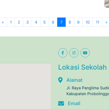
Previous
«
1
2
3
4
5
6
7
8
9
10
11
»
Lokasi Sekolah
Alamat
Jl. Raya Panglima Sud
Kabupaten Probolingg
Email